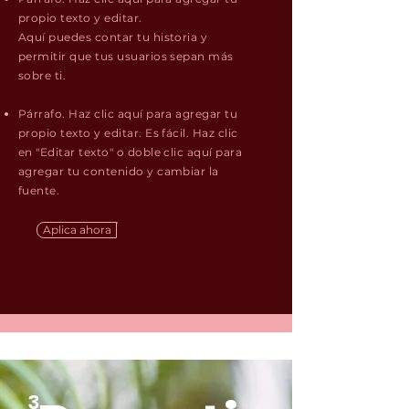
propio texto y editar.
Aquí puedes contar tu historia y
permitir que tus usuarios sepan más
sobre ti.
Párrafo. Haz clic aquí para agregar tu
propio texto y editar. Es fácil. Haz clic
en "Editar texto" o doble clic aquí para
agregar tu contenido y cambiar la
fuente.
Aplica ahora
3.