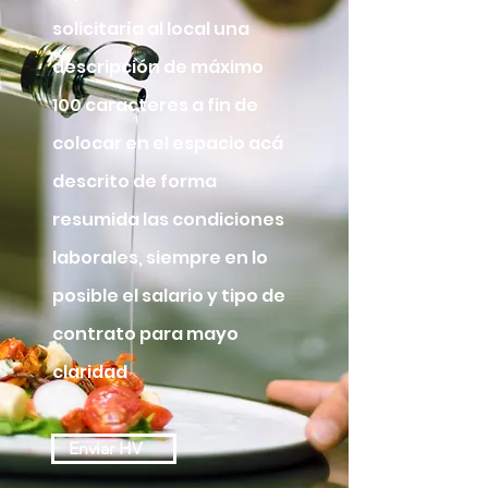
solicitaría al local una
descripción de máximo
100 caracteres a fin de
colocar en el espacio acá
descrito de forma
resumida las condiciones
laborales, siempre en lo
posible el salario y tipo de
contrato para mayo
claridad
Enviar HV