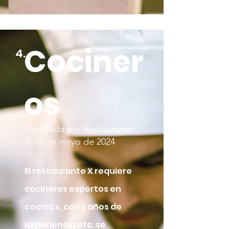
Cociner
4.
os
Postulada por Restaurante
X - 7 de mayo de 2024
El restaurante X requiere
cocineros expertos en
cocina x, con x años de
experiencia etc. se