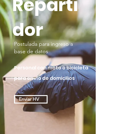
Reparti
dor
Postulada para ingreso a
base de datos
Personal con moto o bicicleta
para envío de domicilios
Enviar HV