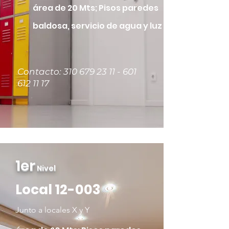
área de 20 Mts; Pisos paredes
baldosa, servicio de agua y luz
Contacto:
310 679 23 11 - 601
612
11 17
1er
Nivel
Local 12-003
Junto a locales X y Y