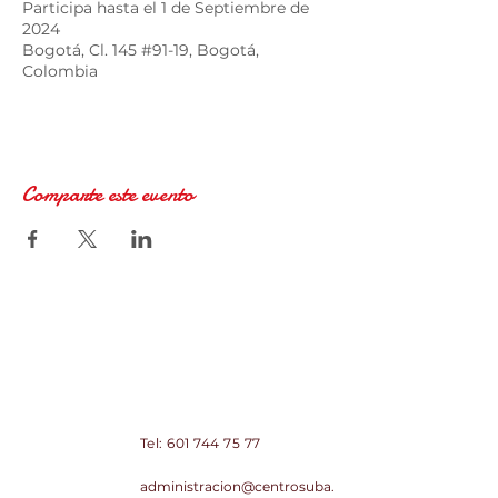
Participa hasta el 1 de Septiembre de
2024
Bogotá, Cl. 145 #91-19, Bogotá,
Colombia
Comparte este evento
Centro Comercial de Suba Centro
Suba PH
Contacto:
Tel:
601 744 75 77
Correo:
administracion@centrosuba.