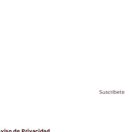
SUSCRÍBETE
Regístrate y recibe noticias de Centro Su
Email
Suscríbete
Aviso de Privacidad