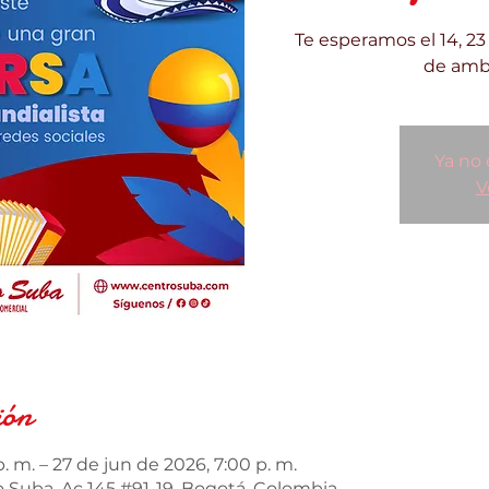
Te esperamos el 14, 2
de amb
Ya no 
V
ión
. m. – 27 de jun de 2026, 7:00 p. m.
 Suba, Ac 145 #91-19, Bogotá, Colombia