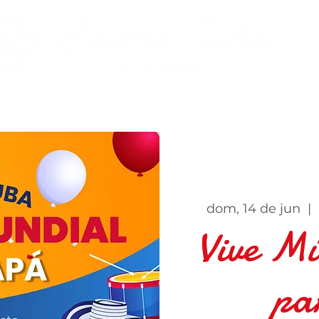
Zona Gastro
Zona Financiera
Pet-Friendly
Ev
dom, 14 de jun
  |  
Vive Mú
pa