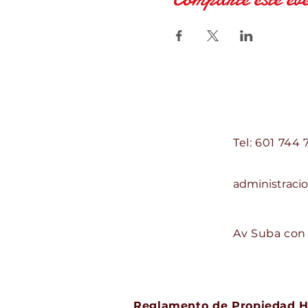
Centro Comercial d
Contacto:
Tel: 601 744 
Correo:
administrac
Dirección:
Av Suba con C
Reglamento de Propiedad H