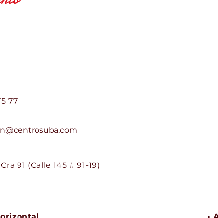
e Suba Centro Suba PH
75 77
ion@centrosuba.com
ra 91 (Calle 145 # 91-19)
orizontal
• 