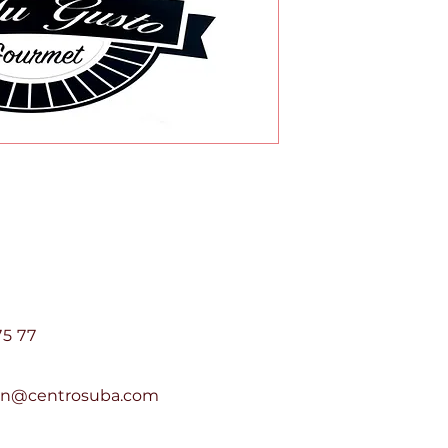
e Suba Centro Suba PH
75 77
ion@centrosuba.com