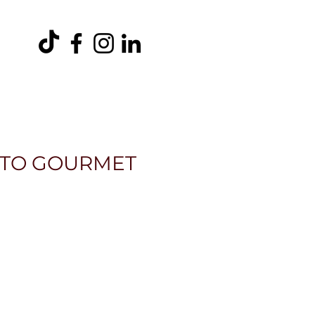
entos
Ambiental
Trabaja con Nosotros
Más
STO GOURMET