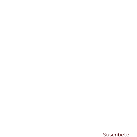
SUSCRÍBETE
Regístrate y recibe noticias de Centro Su
Email
Suscríbete