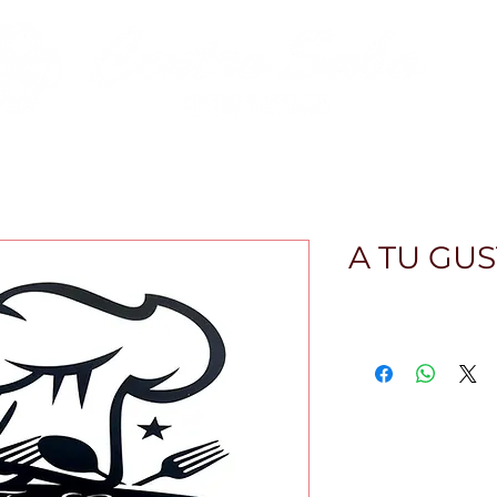
Zona Gastro
Zona Financiera
Pet-Friendly
Ev
A TU GU