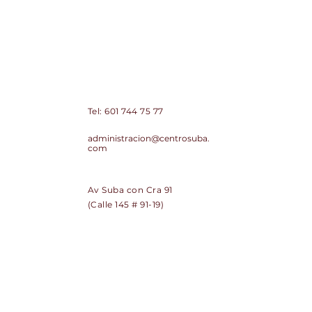
Centro Comercial de Suba Centro
Suba PH
Contacto:
Tel:
601 744 75 77
Correo:
administracion@centrosuba.
com
Dirección:
Av Suba con Cra 91
(Calle 145 # 91-19)
SUSCRÍBETE
Regístrate y recibe noticias de
Centro Suba