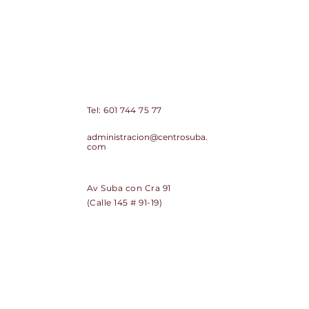
Centro Comercial de Suba Centro
Suba PH
Contacto:
Tel:
601 744 75 77
Correo:
administracion@centrosuba.
com
Dirección:
Av Suba con Cra 91
(Calle 145 # 91-19)
SUSCRÍBETE
Regístrate y recibe noticias de
Centro Suba