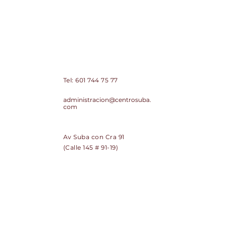
Centro Comercial de Suba Centro
Suba PH
Contacto:
Tel:
601 744 75 77
Correo:
administracion@centrosuba.
com
Dirección:
Av Suba con Cra 91
(Calle 145 # 91-19)
SUSCRÍBETE
Regístrate y recibe noticias de
Centro Suba