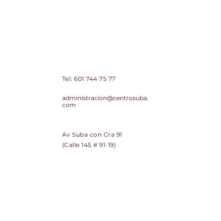
Centro Comercial de Suba Centro
Suba PH
Contacto:
Tel:
601 744 75 77
Correo:
administracion@centrosuba.
com
Dirección:
Av Suba con Cra 91
(Calle 145 # 91-19)
SUSCRÍBETE
Regístrate y recibe noticias de
Centro Suba