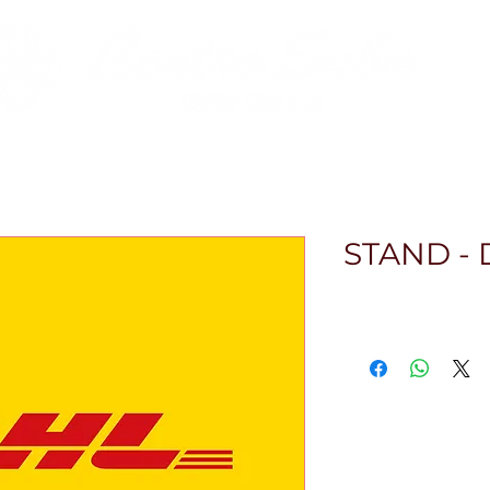
Zona Gastro
Zona Financiera
Pet-Friendly
Ev
STAND -