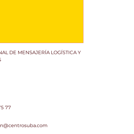
ONAL DE MENSAJERÍA LOGÍSTICA Y
S
e Suba Centro Suba PH
75 77
ion@centrosuba.com