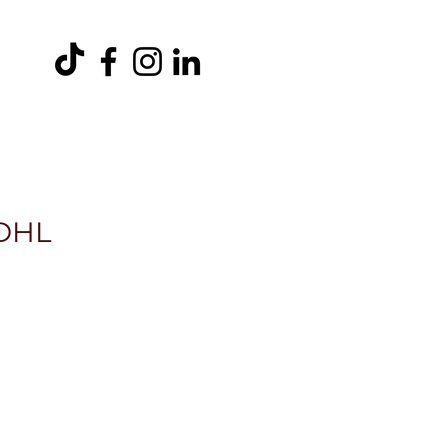
entos
Ambiental
Trabaja con Nosotros
Más
 DHL