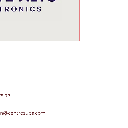
e Suba Centro Suba PH
75 77
ion@centrosuba.com