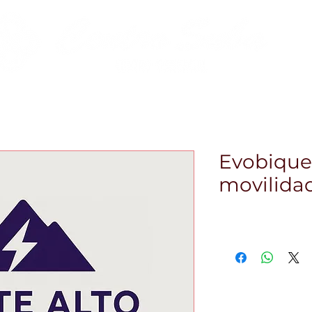
Zona Gastro
Zona Financiera
Pet-Friendly
Ev
Evobiqu
movilidad