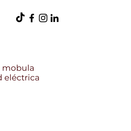
entos
Ambiental
Trabaja con Nosotros
Más
e mobula
 eléctrica