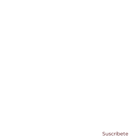
SUSCRÍBETE
Regístrate y recibe noticias de Centro Su
Email
Suscríbete