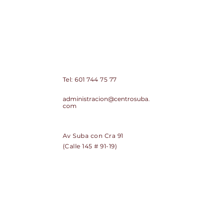
Centro Comercial de Suba Centro
Suba PH
Contacto:
Tel:
601 744 75 77
Correo:
administracion@centrosuba.
com
Dirección:
Av Suba con Cra 91
(Calle 145 # 91-19)
SUSCRÍBETE
Regístrate y recibe noticias de
Centro Suba