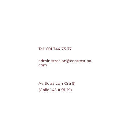
Centro Comercial de Suba Centro
Suba PH
Contacto:
Tel:
601 744 75 77
Correo:
administracion@centrosuba.
com
Dirección:
Av Suba con Cra 91
(Calle 145 # 91-19)
SUSCRÍBETE
Regístrate y recibe noticias de
Centro Suba