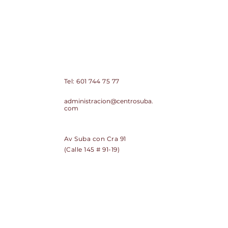
Centro Comercial de Suba Centro
Suba PH
Contacto:
Tel:
601 744 75 77
Correo:
administracion@centrosuba.
com
Dirección:
Av Suba con Cra 91
(Calle 145 # 91-19)
SUSCRÍBETE
Regístrate y recibe noticias de
Centro Suba