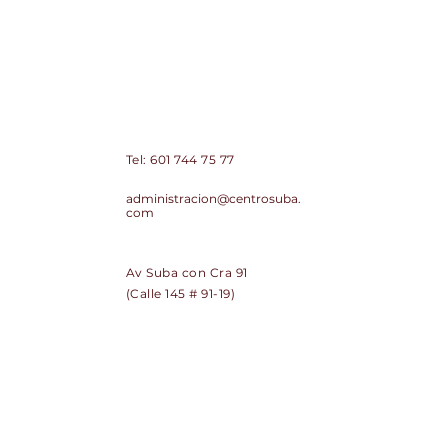
Centro Comercial de Suba Centro
Suba PH
Contacto:
Tel:
601 744 75 77
Correo:
administracion@centrosuba.
com
Dirección:
Av Suba con Cra 91
(Calle 145 # 91-19)
SUSCRÍBETE
Regístrate y recibe noticias de
Centro Suba