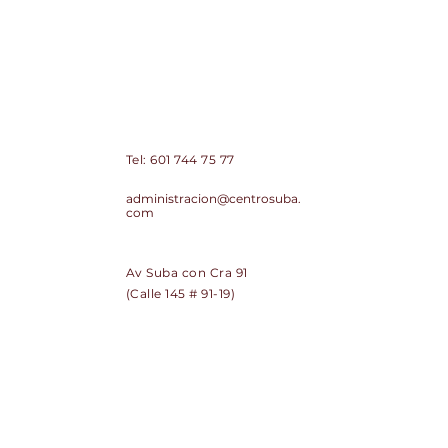
Centro Comercial de Suba Centro
Suba PH
Contacto:
Tel:
601 744 75 77
Correo:
administracion@centrosuba.
com
Dirección:
Av Suba con Cra 91
(Calle 145 # 91-19)
SUSCRÍBETE
Regístrate y recibe noticias de
Centro Suba