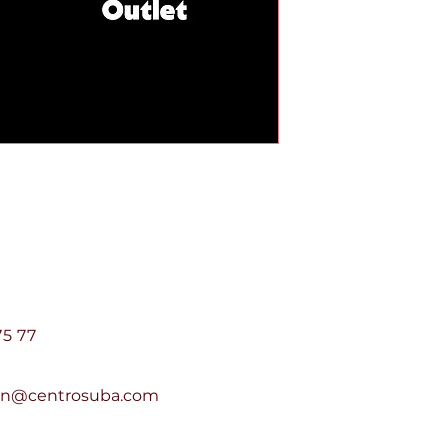
e Suba Centro Suba PH
75 77
ion@centrosuba.com