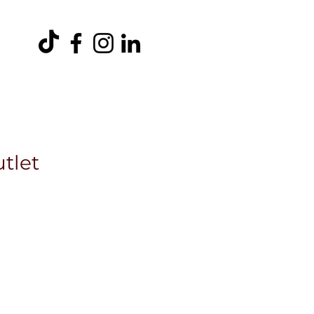
entos
Ambiental
Trabaja con Nosotros
Más
tlet