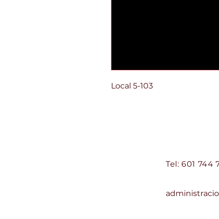
Local 5-103
Centro Comercial d
Contacto:
Tel: 601 744 
Correo:
administrac