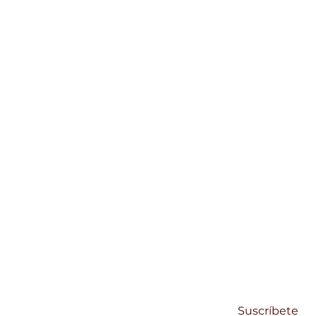
SUSCRÍBETE
Regístrate y recibe noticias de Centro Su
Email
Suscríbete